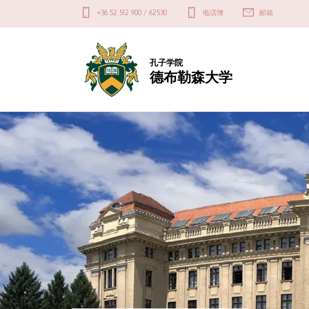
德
Felső
+36 52 512 900 / 62530
电话簿
邮箱
kapcsolat
布
menü
勒
孔子学院
德布勒森大学
森
DIAVETÍTÉS
大
学