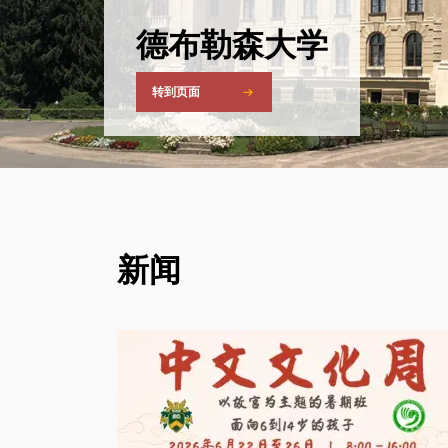
德布勒森大学
转到页面
新闻
HÍREK