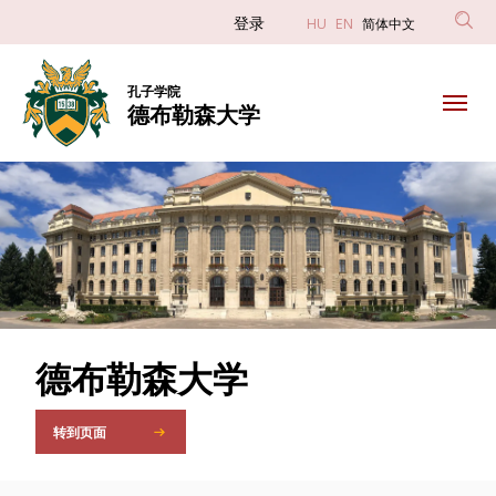
德
Anonim
登录
HU
EN
简体中文
Felhasználói
布
fiók
孔子学院
勒
德布勒森大学
menüje
森
DIAVETÍTÉS
大
学
德布勒森大学
转到页面