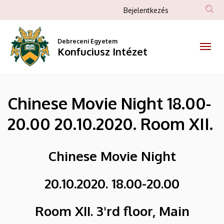
Chinese
Ugrás
Anonim
Bejelentkezés
a
Felhasználói
Movie
tartalomra
fiók
Debreceni Egyetem
Night
Konfuciusz Intézet
menüje
18.00-
20.00
Chinese Movie Night 18.00-
20.10.2020.
20.00 20.10.2020. Room XII.
Room
XII.
Chinese Movie Night
|
20.10.2020. 18.00-20.00
Konfuciusz
Room XII. 3'rd floor, Main
Intézet