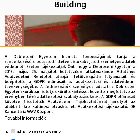
Building
A Debreceni Egyetem kiemelt fontosságúnak tartja a
rendelkezésére bocsátott, illetve birtokába jutott személyes adatok
védelmét. Ezúton tájékoztatjuk Önt, hogy a Debreceni Egyetem a
2018. május 25. napjától kötelezően alkalmazandó Általános
Adatvédelmi Rendelet alapján felülvizsgálta folyamatait és
beépítette a GDPR előírásait az adatkezelési és adatvédelmi
tevékenységébe. A felhasználók személyes adatait a Debreceni
Egyetem korábban is teljes körültekintéssel kezelte, megfelelve az
érvényben lévő adatkezelési szabályozásoknak. A GDPR előírásait
követve frissítettük Adatvédelmi Tájékoztatónkat, amelyet az
alábbi linkre kattintva olvashat el:
Adatkezelési tájékoztató.
DE
Kancellária WAV Központ
További információk
Nélkülözhetetlen sütik