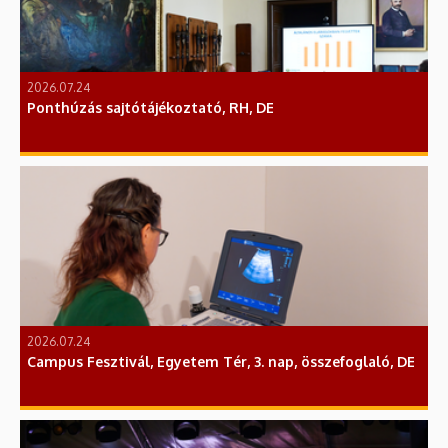
2026.07.24
Ponthúzás sajtótájékoztató, RH, DE
2026.07.24
Campus Fesztivál, Egyetem Tér, 3. nap, összefoglaló, DE