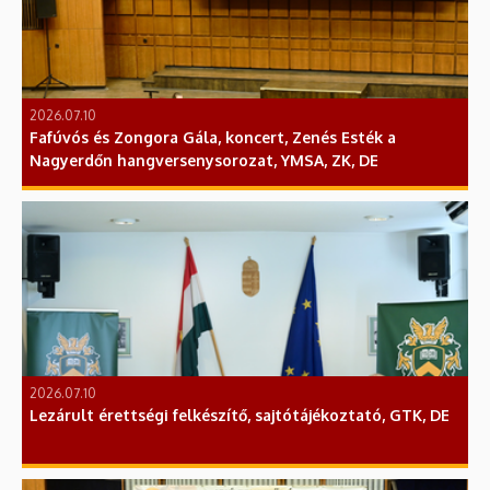
2026.07.10
Fafúvós és Zongora Gála, koncert, Zenés Esték a
Nagyerdőn hangversenysorozat, YMSA, ZK, DE
2026.07.10
Lezárult érettségi felkészítő, sajtótájékoztató, GTK, DE