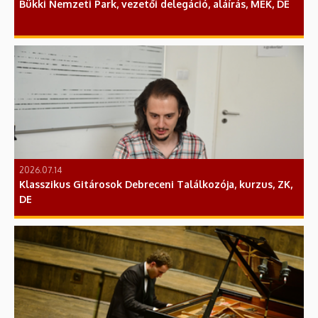
Bükki Nemzeti Park, vezetői delegáció, aláírás, MÉK, DE
2026.07.14
Klasszikus Gitárosok Debreceni Találkozója, kurzus, ZK,
DE