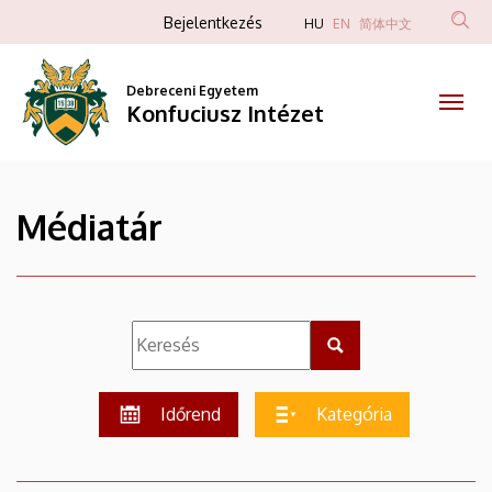
|
Ugrás
Anonim
Bejelentkezés
HU
EN
简体中文
a
Felhasználói
Konfuciusz
tartalomra
fiók
Debreceni Egyetem
Intézet
Konfuciusz Intézet
menüje
Médiatár
Időrend
Kategória