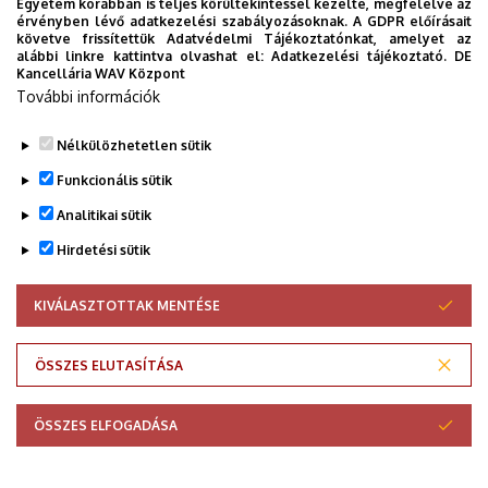
Egyetem korábban is teljes körültekintéssel kezelte, megfelelve az
érvényben lévő adatkezelési szabályozásoknak. A GDPR előírásait
követve frissítettük Adatvédelmi Tájékoztatónkat, amelyet az
alábbi linkre kattintva olvashat el:
Adatkezelési tájékoztató.
DE
Kancellária WAV Központ
További információk
Nélkülözhetetlen sütik
Funkcionális sütik
Analitikai sütik
Hirdetési sütik
KIVÁLASZTOTTAK MENTÉSE
WITHDRAW CONSENT
Adatvédelem
Adatvédelem
ÖSSZES ELUTASÍTÁSA
Technikai információk
ÖSSZES ELFOGADÁSA
Szerzői jog © 2026 Unideb