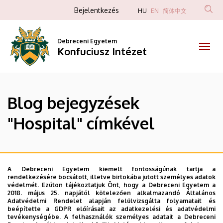
Hospital
Ugrás
Anonim
Bejelentkezés
HU
EN
简体中文
a
Felhasználói
|
tartalomra
fiók
Debreceni Egyetem
Konfuciusz
Konfuciusz Intézet
menüje
Intézet
Blog bejegyzések
"Hospital" címkével
A Debreceni Egyetem kiemelt fontosságúnak tartja a
rendelkezésére bocsátott, illetve birtokába jutott személyes adatok
védelmét. Ezúton tájékoztatjuk Önt, hogy a Debreceni Egyetem a
2018. május 25. napjától kötelezően alkalmazandó Általános
Adatvédelmi Rendelet alapján felülvizsgálta folyamatait és
beépítette a GDPR előírásait az adatkezelési és adatvédelmi
tevékenységébe. A felhasználók személyes adatait a Debreceni