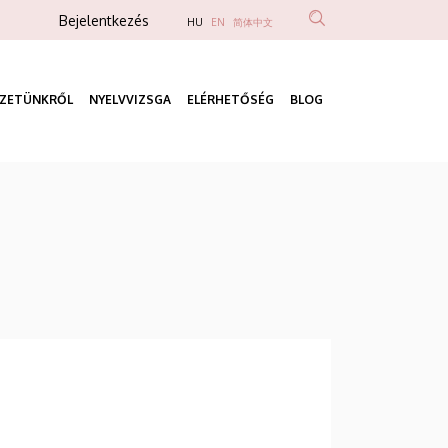
Anonim
Bejelentkezés
HU
EN
简体中文
Felhasználói
fiók
ÉZETÜNKRŐL
NYELVVIZSGA
ELÉRHETŐSÉG
BLOG
menüje
Fő
navigáció