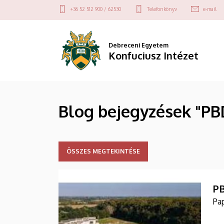
PBD
Ugrás
Felső
+36 52 512 900 / 62530
Telefonkönyv
e-mail
a
kapcsolat
第
tartalomra
menü
二
Debreceni Egyetem
Konfuciusz Intézet
周
|
Blog bejegyzések "P
Konfuciusz
Intézet
ÖSSZES MEGTEKINTÉSE
PB
Pa