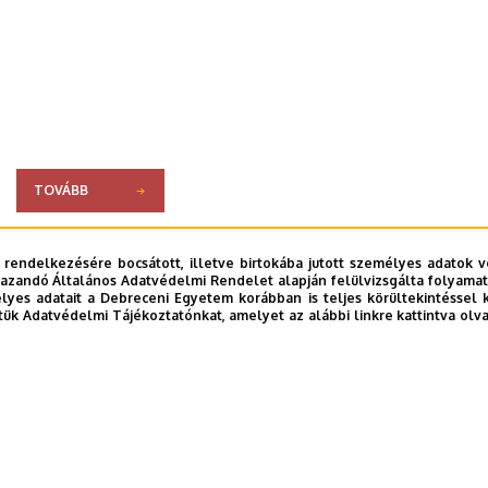
TOVÁBB
 rendelkezésére bocsátott, illetve birtokába jutott személyes adatok v
azandó Általános Adatvédelmi Rendelet alapján felülvizsgálta folyamata
yes adatait a Debreceni Egyetem korábban is teljes körültekintéssel 
tük Adatvédelmi Tájékoztatónkat, amelyet az alábbi linkre kattintva olv