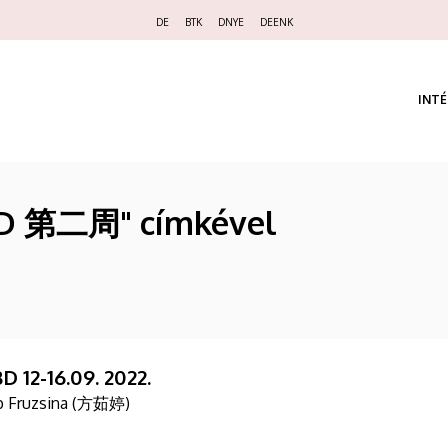
Felső
DE
BTK
DNYE
DEENK
navigáció
INT
BD 第二周" címkével
D 12-16.09. 2022.
p Fruzsina (方茹婷)