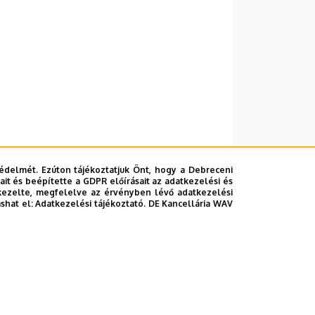
édelmét. Ezúton tájékoztatjuk Önt, hogy a Debreceni
it és beépítette a GDPR előírásait az adatkezelési és
kezelte, megfelelve az érvényben lévő adatkezelési
ashat el:
Adatkezelési tájékoztató.
DE Kancellária WAV