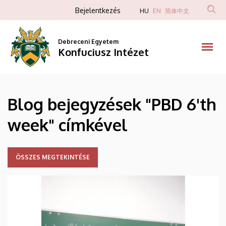
PBD
Ugrás
Anonim
Bejelentkezés
HU
EN
简体中文
a
Felhasználói
6'th
tartalomra
fiók
Debreceni Egyetem
week
Konfuciusz Intézet
menüje
|
Konfuciusz
Blog bejegyzések "PBD 6'th
Intézet
week" címkével
ÖSSZES MEGTEKINTÉSE