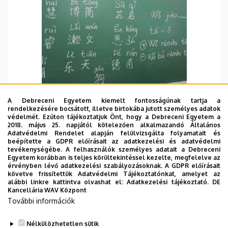
A Debreceni Egyetem kiemelt fontosságúnak tartja a
rendelkezésére bocsátott, illetve birtokába jutott személyes adatok
védelmét. Ezúton tájékoztatjuk Önt, hogy a Debreceni Egyetem a
2018. május 25. napjától kötelezően alkalmazandó Általános
PBD 2022.10.10-14.
Adatvédelmi Rendelet alapján felülvizsgálta folyamatait és
beépítette a GDPR előírásait az adatkezelési és adatvédelmi
A héten is nagyon izgalmasan teltek a kínai órák,
tevékenységébe. A felhasználók személyes adatait a Debreceni
Egyetem korábban is teljes körültekintéssel kezelte, megfelelve az
hétfőn még egy amőbához hasonló játékot is
érvényben lévő adatkezelési szabályozásoknak. A GDPR előírásait
készítettünk, ahol a hallgatóknak fel kellett
követve frissítettük Adatvédelmi Tájékoztatónkat, amelyet az
alábbi linkre kattintva olvashat el:
Adatkezelési tájékoztató.
DE
ismerniük különféle kínai szavakat, kifejezéseket,
Kancellária WAV Központ
majd azokat összekötve öt darabot összegyűjteni,
További információk
vigyázva arra, hogy az ellenfél (másik hallgatói
TOVÁBB
csoport) nehogy megakadályozza ezt. A hallgatók
Nélkülözhetetlen sütik