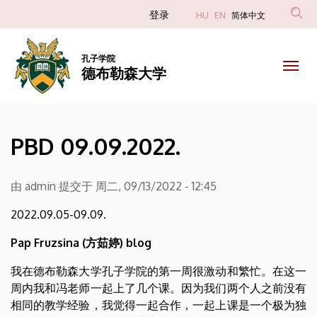
PBD
跳
Anonim
登录
HU
EN
简体中文
转
Felhasználói
09.09.2022.
到
fiók
主
孔子学院
|
德布勒森大学
menüje
要
内
德
容
布
PBD 09.09.2022.
勒
森
由
admin
提交于
周二, 09/13/2022 - 12:45
大
2022.09.05-09.09.
学
Pap Fruzsina (方茹婷) blog
我在德布勒森大学孔子学院的第一周很激动和繁忙。在这一
周内我和冯老师一起上了几个课。因为我们两个人之前没有
相同的教学经验，我觉得一起合作，一起上课是一个极为独