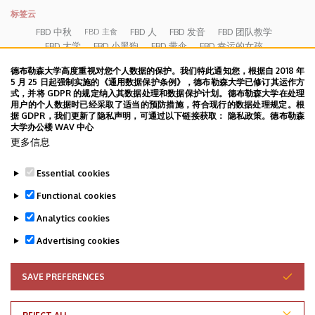
标签云
FBD 中秋
FBD 人
FBD 发音
FBD 团队教学
FBD 主食
FBD 大学
FBD 小黑狗
FBD 带伞
FBD 幸运的女孩
FBD 敬茶礼仪
FBD 每周报告 09.26-30。
FBD 沟通
FBD 第 5 周
德布勒森大学高度重视对您个人数据的保护。我们特此通知您，根据自 2018 年
PBD 第一周
FBD 第 7 周
FBD 第 8 周
FBD 第一天
HSK协议
5 月 25 日起强制实施的《通用数据保护条例》，德布勒森大学已修订其运作方
PBD 第三周
PBD 第二周
PBD 第四周
中匈视频
式，并将 GDPR 的规定纳入其数据处理和数据保护计划。德布勒森大学在处理
书法
假期
用户的个人数据时已经采取了适当的预防措施，符合现行的数据处理规定。根
中国公司来访
中国城
中文
凉亭
分班测试
据 GDPR，我们更新了隐私声明，可通过以下链接获取： 隐私政策。德布勒森
办公室
医院
劳动节
包饺子
匈牙利语
博览会
大学办公楼 WAV 中心
太极
卡被吞
团建
国际美食节
夏季大学的来历
大风
更多信息
字典
学术报告
学术研讨会
学术讲座
宿管服务
幽境被毁
微信
庆典
想家
教学法
新书
时差
春天
晚发芽的树
Essential cookies
暴雨
校园
毕业典礼
汉语口语
清凉世界
游行
相识恨晚
Functional cookies
研究
线上讲座
罗兰孔院庆典
考试
花花世界
草莓
食品
西式饺子
语伴儿
调味品
金藤花
项目推进
食物
Analytics cookies
高温预警
鸟鸣
Advertising cookies
SAVE PREFERENCES
WITHDRAW CONSENT