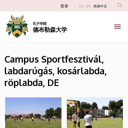
|
跳
Anonim
登录
HU
EN
简体中文
转
Felhasználói
德
到
fiók
主
孔子学院
布
德布勒森大学
menüje
要
内
勒
容
森
Campus Sportfesztivál,
大
labdarúgás, kosárlabda,
学
röplabda, DE