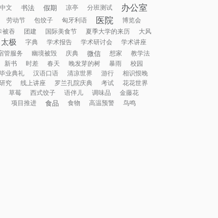
办公室
书法
假期
中文
凉亭
分班测试
医院
劳动节
包饺子
匈牙利语
博览会
卡被吞
团建
国际美食节
夏季大学的来历
大风
太极
字典
学术报告
学术研讨会
学术讲座
微信
宿管服务
幽境被毁
庆典
想家
教学法
新书
时差
春天
晚发芽的树
暴雨
校园
毕业典礼
汉语口语
清凉世界
游行
相识恨晚
研究
线上讲座
罗兰孔院庆典
考试
花花世界
草莓
西式饺子
语伴儿
调味品
金藤花
食品
项目推进
食物
高温预警
鸟鸣