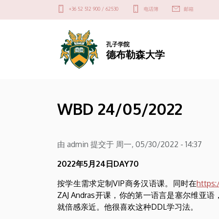
WBD
跳
Felső
+36 52 512 900 / 62530
电话簿
邮箱
转
kapcsolat
24/05/2022
到
menü
主
|
孔子学院
德布勒森大学
要
内
德
容
布
WBD 24/05/2022
勒
森
由
admin
提交于
周一, 05/30/2022 - 14:37
大
2022年5月24日DAY70
学
按学生需求定制VIP商务汉语课。同时在
https
ZAJ Andras开课，你的第一语言是塞尔
就倍感亲近。他很喜欢这种DDL学习法。