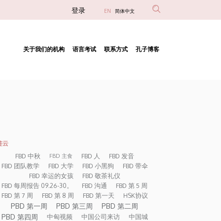
Anonim
登录
EN
简体中文
Felhasználói
fiók
关于我们的机构
语言考试
联系方式
孔子博客
menüje
Fő
navigáció
签云
FBD 中秋
FBD 人
FBD 发音
FBD 主食
FBD 团队教学
FBD 大学
FBD 小黑狗
FBD 带伞
FBD 幸运的女孩
FBD 敬茶礼仪
FBD 每周报告 09.26-30。
FBD 沟通
FBD 第 5 周
FBD 第 7 周
FBD 第 8 周
FBD 第一天
HSK协议
PBD 第一周
PBD 第三周
PBD 第二周
PBD 第四周
中匈视频
中国公司来访
中国城