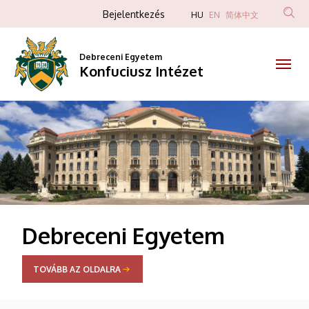
Konfuciusz
Anonim
Bejelentkezés
HU
EN
简体中文
Felhasználói
Intézet
fiók
Debreceni Egyetem
Konfuciusz Intézet
menüje
DIAVETÍTÉS
Debreceni Egyetem
TOVÁBB AZ OLDALRA