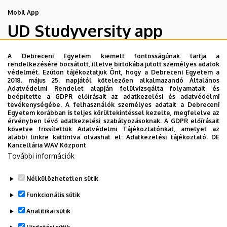
Mobil App
UD Studyversity app
A Debreceni Egyetem kiemelt fontosságúnak tartja a
Engedd meg, hogy figyelmedbe ajánljuk a Debreceni
rendelkezésére bocsátott, illetve birtokába jutott személyes adatok
Egyetem új applikációját, melyet hallgatói számára
védelmét. Ezúton tájékoztatjuk Önt, hogy a Debreceni Egyetem a
2018. május 25. napjától kötelezően alkalmazandó Általános
készített. Az alkalmazás bevezetésével célunk, hogy
Adatvédelmi Rendelet alapján felülvizsgálta folyamatait és
segítsünk eligazodni az egyetemi mindennapokban, a
beépítette a GDPR előírásait az adatkezelési és adatvédelmi
tevékenységébe. A felhasználók személyes adatait a Debreceni
tanulmányaiddal kapcsolatban gyorsan elérhető
Egyetem korábban is teljes körültekintéssel kezelte, megfelelve az
információkat biztosítsunk, útmutatót adjunk az egyetemi
érvényben lévő adatkezelési szabályozásoknak. A GDPR előírásait
követve frissítettük Adatvédelmi Tájékoztatónkat, amelyet az
évek során felmerülő helyzetekkel, kérdésekkel
alábbi linkre kattintva olvashat el:
Adatkezelési tájékoztató.
DE
kapcsolatban, továbbá „zsebközelbe” hozzuk az Egyetem
Kancellária WAV Központ
További információk
és Debrecen város kulturális és sport életét.
Nélkülözhetetlen sütik
Funkcionális sütik
Analitikai sütik