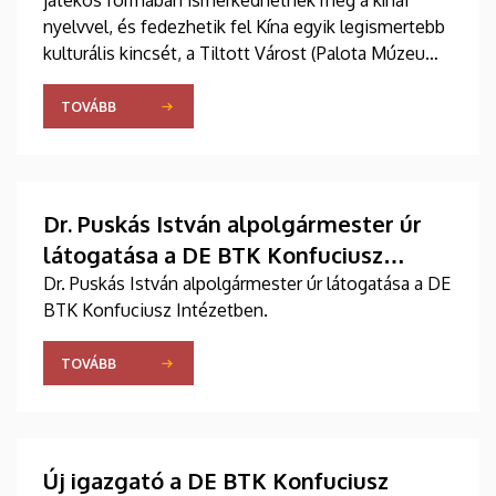
játékos formában ismerkedhetnek meg a kínai
nyelvvel, és fedezhetik fel Kína egyik legismertebb
kulturális kincsét, a Tiltott Várost (Palota Múzeum)
- történeteken, alkotáson és közös élményeken
keresztül.
TOVÁBB
Dr. Puskás István alpolgármester úr
látogatása a DE BTK Konfuciusz
Intézetben.
Dr. Puskás István alpolgármester úr látogatása a DE
BTK Konfuciusz Intézetben.
TOVÁBB
Új igazgató a DE BTK Konfuciusz