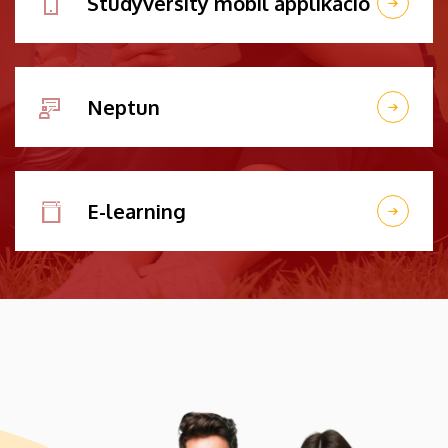
Studyversity mobil applikáció
Neptun
E-learning