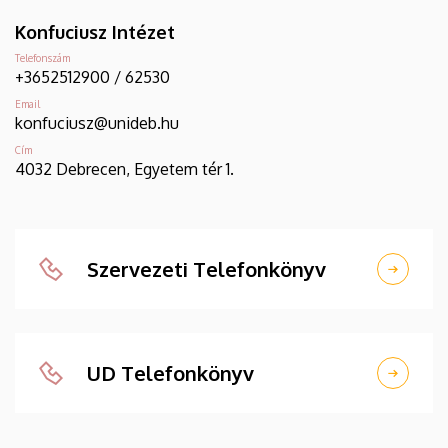
Konfuciusz Intézet
Telefonszám
+3652512900 / 62530
Email
konfuciusz@unideb.hu
Cím
4032 Debrecen, Egyetem tér 1.
Szervezeti Telefonkönyv
UD Telefonkönyv