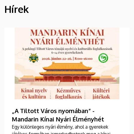
Hírek
HÍREK
„A Tiltott Város nyomában” -
Mandarin Kínai Nyári Élményhét
Egy különleges nyári élmény, ahol a gyerekek