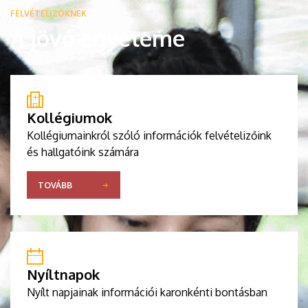
FELVÉTELIZŐKNEK
A jövő egyeteme
Kollégiumok
Kollégiumainkról szóló információk felvételizőink
és hallgatóink számára
TOVÁBB
Nyíltnapok
Nyílt napjainak információi karonkénti bontásban