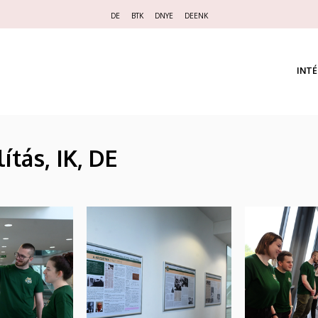
Felső
DE
BTK
DNYE
DEENK
navigáció
INT
lítás, IK, DE