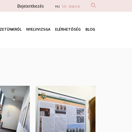
Anonim
Bejelentkezés
HU
EN
简体中文
Felhasználói
fiók
ÉZETÜNKRŐL
NYELVVIZSGA
ELÉRHETŐSÉG
BLOG
menüje
Fő
navigáció