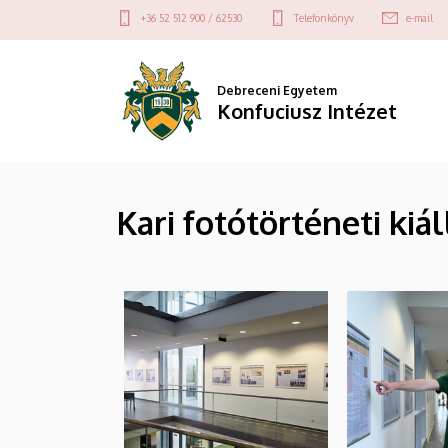
|
Ugrás
Felső
+36 52 512 900 / 62530
Telefonkönyv
e-mail
a
kapcsolat
Konfuciusz
tartalomra
menü
Intézet
Debreceni Egyetem
Konfuciusz Intézet
Kari fotótörténeti kiál