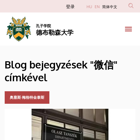
微
跳
Anonim
登录
HU
EN
简体中文
转
Felhasználói
信
到
fiók
主
孔子学院
|
德布勒森大学
menüje
要
内
德
容
布
Blog bejegyzések "微信"
勒
címkével
森
大
奥塞斯·梅格特金泰斯
学