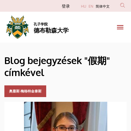
假
跳
Anonim
登录
HU
EN
简体中文
转
Felhasználói
期
到
fiók
主
孔子学院
|
德布勒森大学
menüje
要
内
德
容
布
Blog bejegyzések "假期"
勒
címkével
森
大
奥塞斯·梅格特金泰斯
学