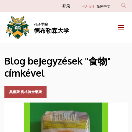
食
跳
Anonim
登录
HU
EN
简体中文
转
Felhasználói
物
到
fiók
主
孔子学院
|
德布勒森大学
menüje
要
内
德
容
布
Blog bejegyzések "食物"
勒
címkével
森
大
奥塞斯·梅格特金泰斯
学