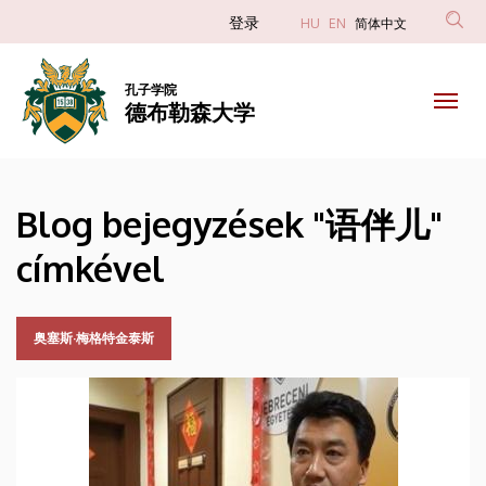
语
跳
Anonim
登录
HU
EN
简体中文
转
Felhasználói
伴
到
fiók
主
孔子学院
儿
德布勒森大学
menüje
要
内
|
容
德
Blog bejegyzések "语伴儿"
布
címkével
勒
森
奥塞斯·梅格特金泰斯
大
学