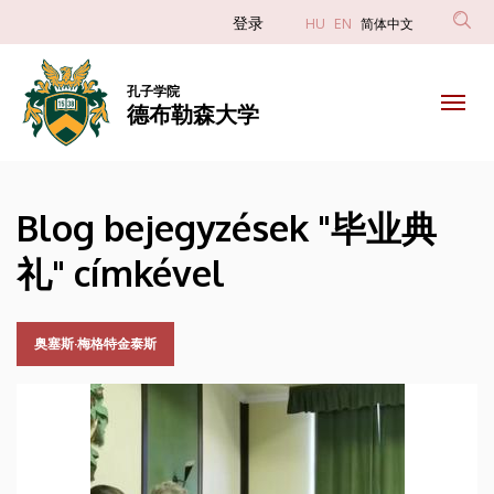
毕
跳
Anonim
登录
HU
EN
简体中文
转
Felhasználói
业
到
fiók
主
孔子学院
典
德布勒森大学
menüje
要
内
礼
容
|
Blog bejegyzések "毕业典
德
礼" címkével
布
勒
奥塞斯·梅格特金泰斯
森
大
学