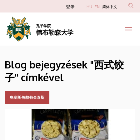
西
跳
Anonim
登录
HU
EN
简体中文
转
Felhasználói
式
到
fiók
主
孔子学院
饺
德布勒森大学
menüje
要
内
子
容
|
Blog bejegyzések "西式饺
德
子" címkével
布
勒
奥塞斯·梅格特金泰斯
森
大
学