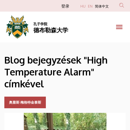
High
跳
Anonim
登录
HU
EN
简体中文
转
Felhasználói
Temperature
到
fiók
主
孔子学院
Alarm
德布勒森大学
menüje
要
内
|
容
德
Blog bejegyzések "High
布
Temperature Alarm"
勒
címkével
森
大
奥塞斯·梅格特金泰斯
学