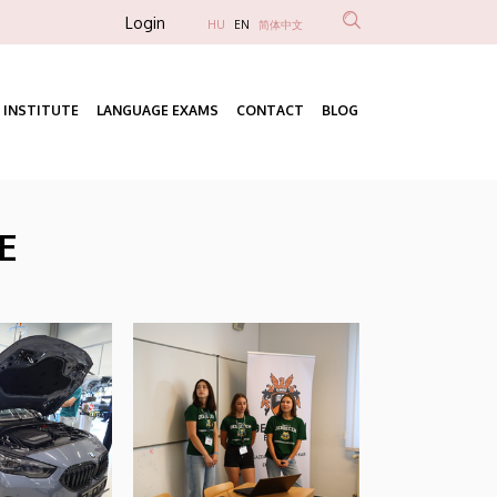
Anonim
Login
HU
EN
简体中文
Felhasználói
fiók
 INSTITUTE
LANGUAGE EXAMS
CONTACT
BLOG
menüje
Fő
navigáció
DE