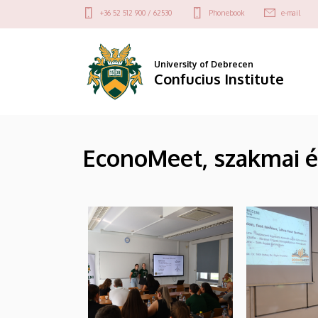
|
Skip
Felső
+36 52 512 900 / 62530
Phonebook
e-mail
to
kapcsolat
Confucius
main
menü
content
Institute
University of Debrecen
Confucius Institute
EconoMeet, szakmai é