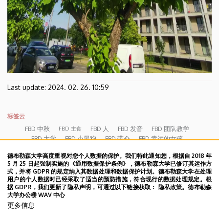
Last update:
2024. 02. 26. 10:59
标签云
FBD 中秋
FBD 人
FBD 发音
FBD 团队教学
FBD 主食
FBD 大学
FBD 小黑狗
FBD 带伞
FBD 幸运的女孩
FBD 敬茶礼仪
FBD 每周报告 09.26-30。
FBD 沟通
FBD 第 5 周
德布勒森大学高度重视对您个人数据的保护。我们特此通知您，根据自 2018 年
PBD 第一周
FBD 第 7 周
FBD 第 8 周
FBD 第一天
HSK协议
5 月 25 日起强制实施的《通用数据保护条例》，德布勒森大学已修订其运作方
PBD 第三周
PBD 第二周
PBD 第四周
中匈视频
式，并将 GDPR 的规定纳入其数据处理和数据保护计划。德布勒森大学在处理
书法
假期
用户的个人数据时已经采取了适当的预防措施，符合现行的数据处理规定。根
中国公司来访
中国城
中文
凉亭
分班测试
据 GDPR，我们更新了隐私声明，可通过以下链接获取： 隐私政策。德布勒森
办公室
医院
劳动节
包饺子
匈牙利语
博览会
大学办公楼 WAV 中心
太极
卡被吞
团建
国际美食节
夏季大学的来历
大风
更多信息
字典
学术报告
学术研讨会
学术讲座
宿管服务
幽境被毁