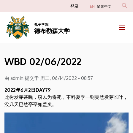
WBD
跳
Anonim
登录
EN
简体中文
转
Felhasználói
02/06/2022
到
fiók
主
孔子学院
|
德布勒森大学
menüje
要
内
德
容
布
WBD 02/06/2022
勒
森
由
admin
提交于
周二, 06/14/2022 - 08:57
大
2022年6月2日DAY79
此树发芽甚晚，窃以为将死，不料夏季一到突然发芽长叶，
学
没几天已然亭亭如盖矣。