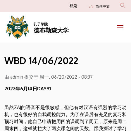
WBD
跳
Anonim
登录
EN
简体中文
转
Felhasználói
14/06/2022
到
fiók
主
孔子学院
|
德布勒森大学
menüje
要
内
德
容
布
WBD 14/06/2022
勒
森
由
admin
提交于
周一, 06/20/2022 - 08:37
大
2022年6月14日DAY91
学
虽然ZAJ的语音不是很敏感，但他有对汉语有强烈的学习动
机，也有很好的自我调控能力。为了在课后有充足的复习和
预习时间，他自己申请把周四的课调到了周五，原来是周二
周末四，这样就拉大了两次课之间的天数。跟我探讨了学习