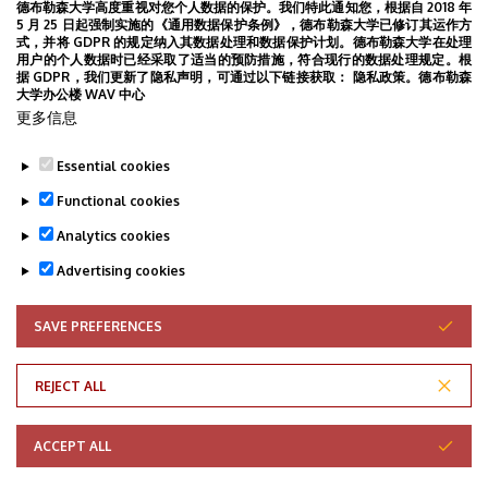
德布勒森大学高度重视对您个人数据的保护。我们特此通知您，根据自 2018 年
PBD 第一周
FBD 第 7 周
FBD 第 8 周
FBD 第一天
HSK协议
5 月 25 日起强制实施的《通用数据保护条例》，德布勒森大学已修订其运作方
PBD 第三周
PBD 第二周
PBD 第四周
中匈视频
式，并将 GDPR 的规定纳入其数据处理和数据保护计划。德布勒森大学在处理
书法
假期
用户的个人数据时已经采取了适当的预防措施，符合现行的数据处理规定。根
中国公司来访
中国城
中文
凉亭
分班测试
据 GDPR，我们更新了隐私声明，可通过以下链接获取： 隐私政策。德布勒森
办公室
医院
劳动节
包饺子
匈牙利语
博览会
大学办公楼 WAV 中心
太极
卡被吞
团建
国际美食节
夏季大学的来历
大风
更多信息
字典
学术报告
学术研讨会
学术讲座
宿管服务
幽境被毁
微信
庆典
想家
教学法
新书
时差
春天
晚发芽的树
Essential cookies
暴雨
校园
毕业典礼
汉语口语
清凉世界
游行
相识恨晚
Functional cookies
研究
线上讲座
罗兰孔院庆典
考试
花花世界
草莓
食品
西式饺子
语伴儿
调味品
金藤花
项目推进
食物
Analytics cookies
高温预警
鸟鸣
Advertising cookies
SAVE PREFERENCES
WITHDRAW CONSENT
REJECT ALL
Adatvédelem
ACCEPT ALL
Copyright © 2026 Unideb