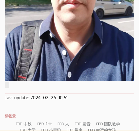
Last update:
2024. 02. 26. 10:51
标签云
FBD 中秋
FBD 人
FBD 发音
FBD 团队教学
FBD 主食
FBD 大学
FBD 小黑狗
FBD 带伞
FBD 幸运的女孩
FBD 敬茶礼仪
FBD 每周报告 09.26-30。
FBD 沟通
FBD 第 5 周